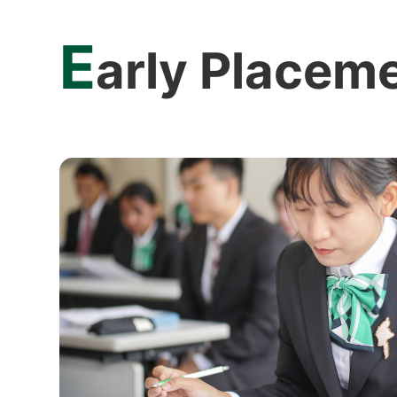
E
arly Placem