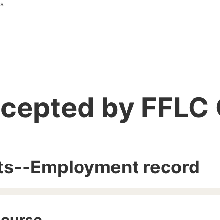
es
ccepted by FFLC
nts--Employment record
Course