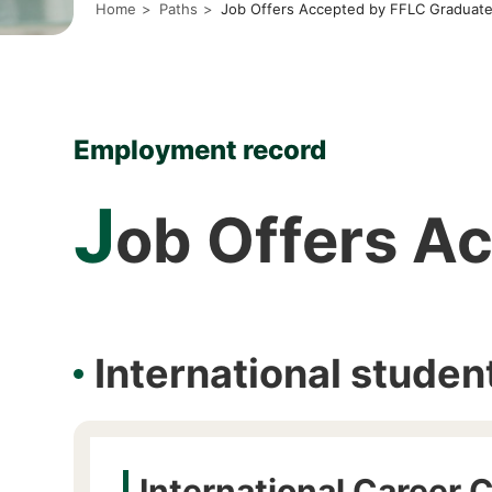
E
Home
Paths
Job Offers Accepted by FFLC Graduat
C
O
L
L
E
G
E
Employment record
]
J
ob Offers A
International stude
International Career 