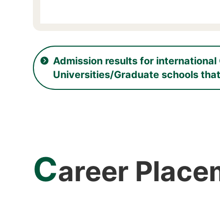
Admission results for internationa
Universities/Graduate schools tha
C
areer Plac