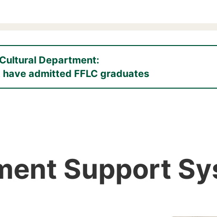
l Cultural Department:
t have admitted FFLC graduates
ement Support S