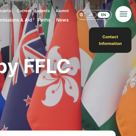
icants
Current Students
Alumni
JP
EN
missions & Aid
Paths
News
Contact
Information
by FFLC