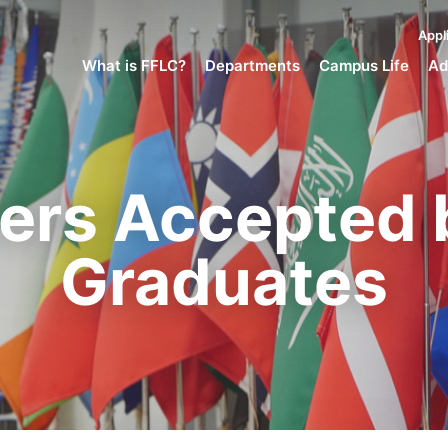
Appl
What is FFLC?
Departments
Campus Life
Ad
fers Accepted 
Graduates