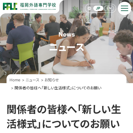
F
F
JP
EN
L
C
［
福
岡
News
外
語
ニュース
専
門
学
校
］
Home
ニュース
お知らせ
関係者の皆様へ「新しい生活様式」についてのお願い
関係者の皆様へ「新しい生
活様式」についてのお願い